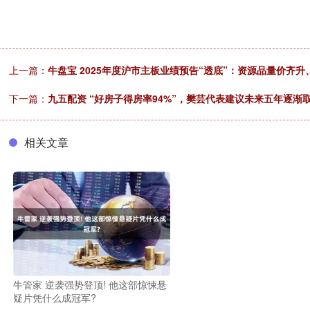
上一篇：
牛盘宝 2025年度沪市主板业绩预告“透底”：资源品量价齐升
下一篇：
九五配资 “好房子得房率94%”，樊芸代表建议未来五年逐渐
相关文章
牛管家 逆袭强势登顶! 他这部惊悚悬
疑片凭什么成冠军?