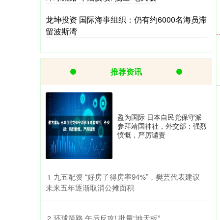
龙坤投资 国际海事组织：仍有约6000名海员滞
留波斯湾
推荐资讯
盈为国际 日本自民党保守派
参拜靖国神社，外交部：强烈
愤慨，严厉谴责
​九五配资 “好房子得房率94%”，樊芸代表建议
1
未来五年逐渐取消公摊面积
​环球策路 午后反攻! 批量“地天板”
2