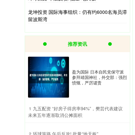
龙坤投资 国际海事组织：仍有约6000名海员滞
留波斯湾
推荐资讯
盈为国际 日本自民党保守派
参拜靖国神社，外交部：强烈
愤慨，严厉谴责
​九五配资 “好房子得房率94%”，樊芸代表建议
1
未来五年逐渐取消公摊面积
​环球策路 午后反攻! 批量“地天板”
2