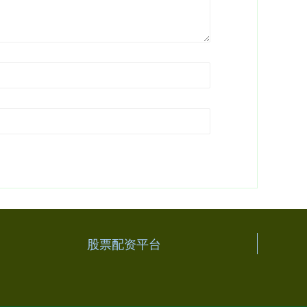
股票配资平台