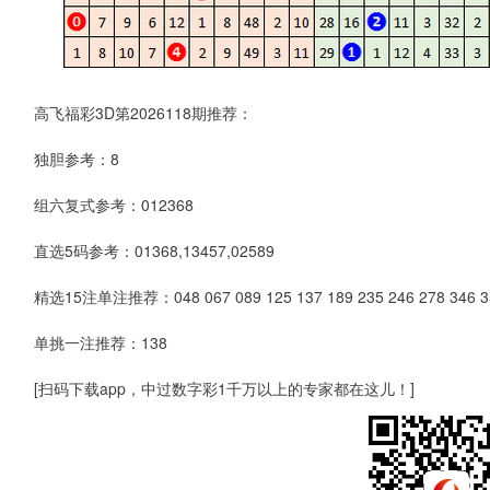
高飞福彩3D第2026118期推荐：
独胆参考：8
组六复式参考：012368
直选5码参考：01368,13457,02589
精选15注单注推荐：048 067 089 125 137 189 235 246 278 346 358
单挑一注推荐：138
[扫码下载app，中过数字彩1千万以上的专家都在这儿！]