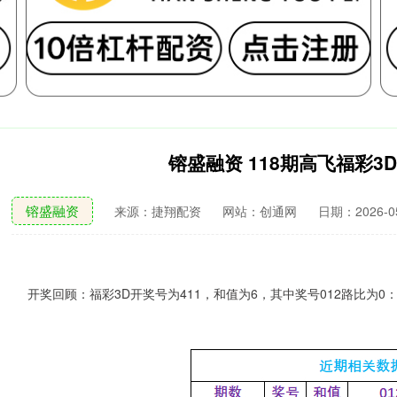
镕盛融资 118期高飞福彩
镕盛融资
来源：捷翔配资
网站：创通网
日期：2026-05-
开奖回顾：福彩3D开奖号为411，和值为6，其中奖号012路比为0：