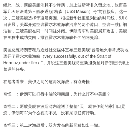
经此一战，两艘美舰消耗不少弹药，加上波斯湾非久留之地，故而美
军几天后派遣第三艘驱逐舰“梅森（USS Mason）号”前往接应。这一
次，三艘美舰选择于凌晨突围。根据新华社报道列出的时间线，5月8
日凌晨，美军开始空袭霍尔木兹海峡沿岸的两个港口、空袭一艘伊朗
油轮，三艘美舰在同一时间往外闯。伊朗海军对美舰展开攻击，美舰
在围攻中成功突围，撤往霍尔木兹海峡外面的阿曼湾。
美国总统特朗普稍后通过社交媒体宣布三艘美舰“冒着炮火非常成功地
离开了霍尔木兹海峡（very successfully, out of the Strait of
Hormuz,under fire）”，并说这三艘美舰将重新担负起对伊朗进行海上
禁运的任务。
在笔者看来，美伊之间的这两次海战，有点奇怪：
奇怪一：伊朗可以打得中油轮和商船，为什么打不中美舰？
奇怪二：两艘美舰在波斯湾内逡巡了整整4天，就在伊朗的家门口晃
悠，伊朗海军为什么视而不见，没有采取任何行动。
奇怪三：第二次海战后，双方发布的新闻稿如出一辙。