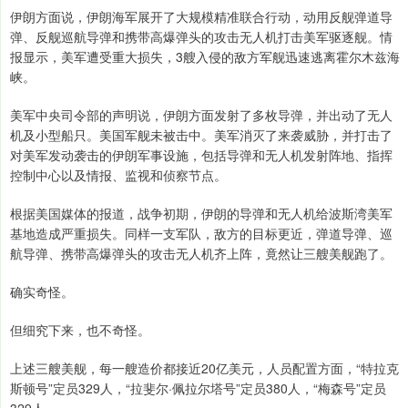
伊朗方面说，伊朗海军展开了大规模精准联合行动，动用反舰弹道导
弹、反舰巡航导弹和携带高爆弹头的攻击无人机打击美军驱逐舰。情
报显示，美军遭受重大损失，3艘入侵的敌方军舰迅速逃离霍尔木兹海
峡。
美军中央司令部的声明说，伊朗方面发射了多枚导弹，并出动了无人
机及小型船只。美国军舰未被击中。美军消灭了来袭威胁，并打击了
对美军发动袭击的伊朗军事设施，包括导弹和无人机发射阵地、指挥
控制中心以及情报、监视和侦察节点。
根据美国媒体的报道，战争初期，伊朗的导弹和无人机给波斯湾美军
基地造成严重损失。同样一支军队，敌方的目标更近，弹道导弹、巡
航导弹、携带高爆弹头的攻击无人机齐上阵，竟然让三艘美舰跑了。
确实奇怪。
但细究下来，也不奇怪。
上述三艘美舰，每一艘造价都接近20亿美元，人员配置方面，“特拉克
斯顿号”定员329人，“拉斐尔·佩拉尔塔号”定员380人，“梅森号”定员
329人。