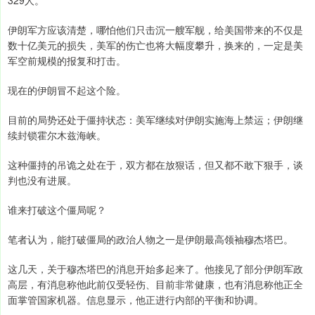
伊朗军方应该清楚，哪怕他们只击沉一艘军舰，给美国带来的不仅是
数十亿美元的损失，美军的伤亡也将大幅度攀升，换来的，一定是美
军空前规模的报复和打击。
现在的伊朗冒不起这个险。
目前的局势还处于僵持状态：美军继续对伊朗实施海上禁运；伊朗继
续封锁霍尔木兹海峡。
这种僵持的吊诡之处在于，双方都在放狠话，但又都不敢下狠手，谈
判也没有进展。
谁来打破这个僵局呢？
笔者认为，能打破僵局的政治人物之一是伊朗最高领袖穆杰塔巴。
这几天，关于穆杰塔巴的消息开始多起来了。他接见了部分伊朗军政
高层，有消息称他此前仅受轻伤、目前非常健康，也有消息称他正全
面掌管国家机器。信息显示，他正进行内部的平衡和协调。