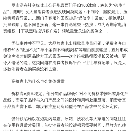
罗永浩在社交媒体上公开炮轰西门子iQ100冰箱，称其为“劣质产
品”，随即引发大量消费者跟进反映同类问题：不制冷、漏胶漏油、压
缩机噪音异常……西门子客服的回应却是“返修率非常低”，拒绝承认
批量缺陷，也不同意换新。这一事件迅速登上热搜，成为近期家电消
费维权 【下载黑猫投诉客户端】领域最受关注的案例之一。
类似事件并不罕见。大品牌家电出现批量质量问题，消费者各自
维权却因“证据不足”“单个案例不构成缺陷”等理由屡屡碰壁，直到形成
舆论声浪才倒逼品牌方正式回应——这个维权路径既漫长又被动。更
令人遗憾的是，这类问题在消费者投诉平台上往往早有记录，只是大
多数消费者在购买前没有去查。
高价家电为什么也会集体爆雷
价格高≠质量稳定。部分知名品牌会针对不同价格带推出差异化产
品线，高端子品牌与入门产品之间的设计和用料差距显著。消费者基
于品牌声誉下单，却没有注意到所购型号在产品线中的实际定位。
设计缺陷难以在短期内暴露。冰箱、洗衣机等大家电的问题往往
在使用数月后才显现，首批消费者的投诉积累需要时间，品牌方也往