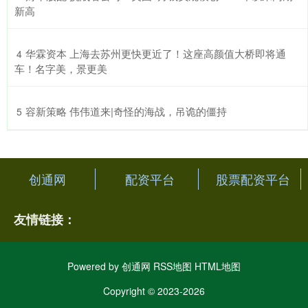
新高
​华霖资本 上海去苏州更快更近了！这座高颜值大桥即将通
4
车！名字美，景更美
​容新策略 伟伟道来|奇怪的海战，吊诡的僵持
5
创通网
配资平台
股票配资平台
友情链接：
Powered by
创通网
RSS地图
HTML地图
Copyright
© 2023-2026