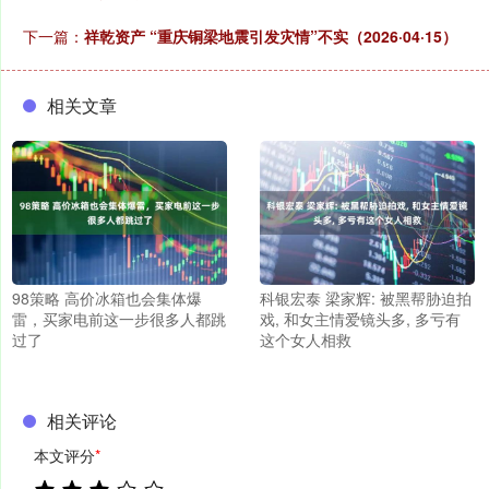
下一篇：
祥乾资产 “重庆铜梁地震引发灾情”不实（2026·04·15）
相关文章
98策略 高价冰箱也会集体爆
科银宏泰 梁家辉: 被黑帮胁迫拍
雷，买家电前这一步很多人都跳
戏, 和女主情爱镜头多, 多亏有
过了
这个女人相救
相关评论
本文评分
*