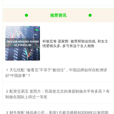
推荐资讯
科银宏泰 梁家辉: 被黑帮胁迫拍戏, 和女主
情爱镜头多, 多亏有这个女人相救
​天弘忧配 “被看见”不等于“被信任”，中国品牌如何在欧洲讲
1
好“中国故事”？
​配资交易宝 老照片：民国老北京的漆器制做水平有多高？有
2
制做在国际上得过一等奖
​财牛股配 挑战者公司：美国1月裁员规模创2009年以来同期
3