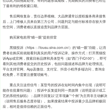
往以此为由拖延处理。等到问题形成规模，先期购买的消费者已经过
了最有利的维权窗口期。
售后网络复杂，责任边界模糊。大品牌通常以授权服务商承接售
后，上门维修人员来自第三方公司，问题判定与赔付标准存在较大弹
性空间，消费者难以直接追责到品牌方层面。
购买家电前用“瞄一眼”提前排雷
黑猫投诉（https：//tousu.sina.com.cn/）的“瞄一眼”功能，让消
费者在购买前就能看到真实的用户投诉记录。操作方式：打开黑猫投
诉App或官网，搜索目标品牌和具体型号（如“西门子iQ100”），即可
看到其他消费者提交的历史投诉，包括问题描述和品牌方处理情况。
平台支持官网、App及微信、支付宝、抖音小程序多端访问，查询全
程免费，不需要注册繁琐账号。
重点关注这些信号：某型号的投诉在短时间内集中出现（说明可
能存在批量性问题）；投诉中反复提到同一类故障（说明是设计或工
艺的系统性缺陷）；品牌方回复以“正常现象”“个例”为主而非主动解决
（说明售后服务态度存疑）。如果搜索结果中投诉量少且品牌积极回
应，相对是值得信赖的正面信号。