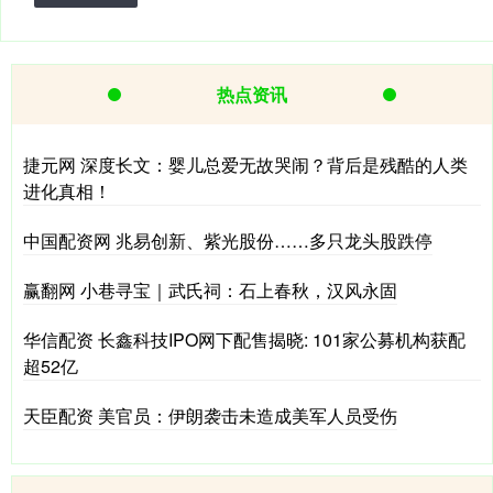
热点资讯
捷元网 深度长文：婴儿总爱无故哭闹？背后是残酷的人类
进化真相！
中国配资网 兆易创新、紫光股份……多只龙头股跌停
赢翻网 小巷寻宝｜武氏祠：石上春秋，汉风永固
华信配资 长鑫科技IPO网下配售揭晓: 101家公募机构获配
超52亿
天臣配资 美官员：伊朗袭击未造成美军人员受伤