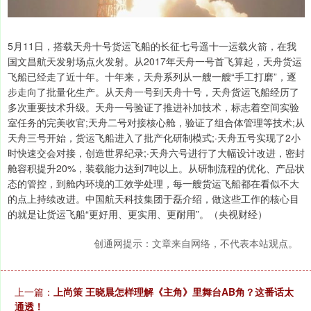
5月11日，搭载天舟十号货运飞船的长征七号遥十一运载火箭，在我
国文昌航天发射场点火发射。从2017年天舟一号首飞算起，天舟货运
飞船已经走了近十年。十年来，天舟系列从一艘一艘“手工打磨”，逐
步走向了批量化生产。从天舟一号到天舟十号，天舟货运飞船经历了
多次重要技术升级。天舟一号验证了推进补加技术，标志着空间实验
室任务的完美收官;天舟二号对接核心舱，验证了组合体管理等技术;从
天舟三号开始，货运飞船进入了批产化研制模式;·天舟五号实现了2小
时快速交会对接，创造世界纪录;·天舟六号进行了大幅设计改进，密封
舱容积提升20%，装载能力达到7吨以上。从研制流程的优化、产品状
态的管控，到舱内环境的工效学处理，每一艘货运飞船都在看似不大
的点上持续改进。中国航天科技集团于磊介绍，做这些工作的核心目
的就是让货运飞船“更好用、更实用、更耐用”。（央视财经）
创通网提示：文章来自网络，不代表本站观点。
上一篇：
上尚策 王晓晨怎样理解《主角》里舞台AB角？这番话太
通透！