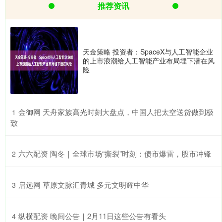
推荐资讯
天金策略 投资者：SpaceX与人工智能企业
的上市浪潮给人工智能产业布局埋下潜在风
险
​金御网 天舟家族高光时刻大盘点，中国人把太空送货做到极
1
致
​六六配资 陶冬｜全球市场“撕裂”时刻：债市爆雷，股市冲锋
2
​启远网 草原文脉汇青城 多元文明耀中华
3
​纵横配资 晚间公告｜2月11日这些公告有看头
4