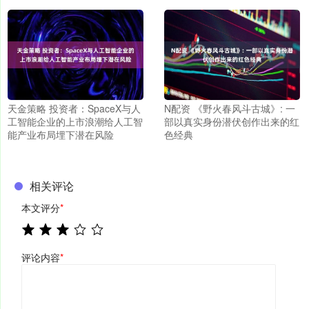
天金策略 投资者：SpaceX与人
N配资 《野火春风斗古城》: 一
工智能企业的上市浪潮给人工智
部以真实身份潜伏创作出来的红
能产业布局埋下潜在风险
色经典
相关评论
本文评分
*
评论内容
*