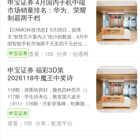
申宝证券 4月国内手机中端
市场销量排名：华为、荣耀
制霸两千档
【CNMO科技消息】5月26日，据博
主“智慧芯片案内人”统计的数据，4月中
国智能手机市场两千元至四千元价位段
各档位销量排名出炉。数据显示，OPPO
申宝证券
查看：
159
分类：
创通网
在3-4K和2....
申宝证券 福彩3D第
2026118牛魔王中奖诗
118期：拼图块拼好，颜色四种亮开（）
117期：学生排考位，教室摆六桌开
（411） 116期：月影穿孤峰，蛇舞随夜
河开（020） 115期：酒肆迎客坐，茶坊
申宝证券
送....
查看：
155
分类：
配资平台