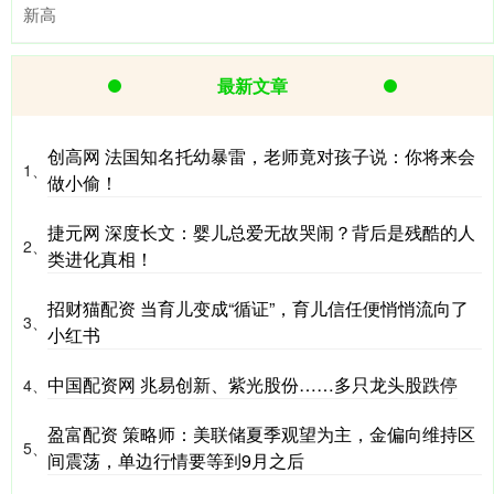
新高
最新文章
创高网 法国知名托幼暴雷，老师竟对孩子说：你将来会
1、
做小偷！
捷元网 深度长文：婴儿总爱无故哭闹？背后是残酷的人
2、
类进化真相！
招财猫配资 当育儿变成“循证”，育儿信任便悄悄流向了
3、
小红书
中国配资网 兆易创新、紫光股份……多只龙头股跌停
4、
盈富配资 策略师：美联储夏季观望为主，金偏向维持区
5、
间震荡，单边行情要等到9月之后