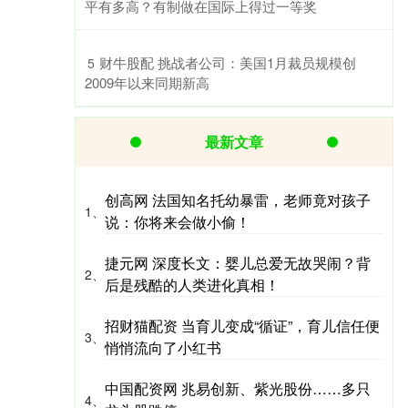
平有多高？有制做在国际上得过一等奖
​财牛股配 挑战者公司：美国1月裁员规模创
5
2009年以来同期新高
最新文章
创高网 法国知名托幼暴雷，老师竟对孩子
1、
说：你将来会做小偷！
捷元网 深度长文：婴儿总爱无故哭闹？背
2、
后是残酷的人类进化真相！
招财猫配资 当育儿变成“循证”，育儿信任便
3、
悄悄流向了小红书
中国配资网 兆易创新、紫光股份……多只
4、