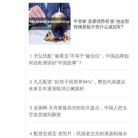
牛管家 逆袭强势登顶! 他这部
惊悚悬疑片凭什么成冠军?
​天弘忧配 “被看见”不等于“被信任”，中国品牌如
1
何在欧洲讲好“中国故事”？
​九五配资 “好房子得房率94%”，樊芸代表建议
2
未来五年逐渐取消公摊面积
​金御网 天舟家族高光时刻大盘点，中国人把太
3
空送货做到极致
​配资交易宝 老照片：民国老北京的漆器制做水
4