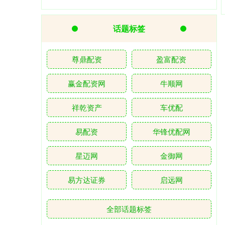
话题标签
尊鼎配资
盈富配资
赢金配资网
牛顺网
祥乾资产
车优配
易配资
华锋优配网
星迈网
金御网
易方达证券
启远网
全部话题标签