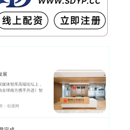
发展
家媒体智库高端论坛上，
动全球南方携手共进》智
类：
创通网
载完成