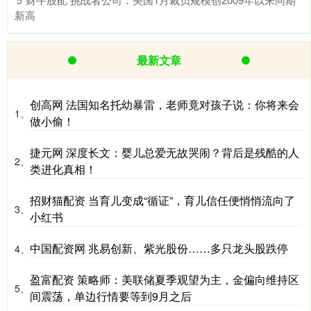
新高
最新文章
创高网 法国知名托幼暴雷，老师竟对孩子说：你将来会
1、
做小偷！
捷元网 深度长文：婴儿总爱无故哭闹？背后是残酷的人
2、
类进化真相！
招财猫配资 当育儿变成“循证”，育儿信任便悄悄流向了
3、
小红书
中国配资网 兆易创新、紫光股份……多只龙头股跌停
4、
盈富配资 策略师：美联储夏季观望为主，金偏向维持区
5、
间震荡，单边行情要等到9月之后