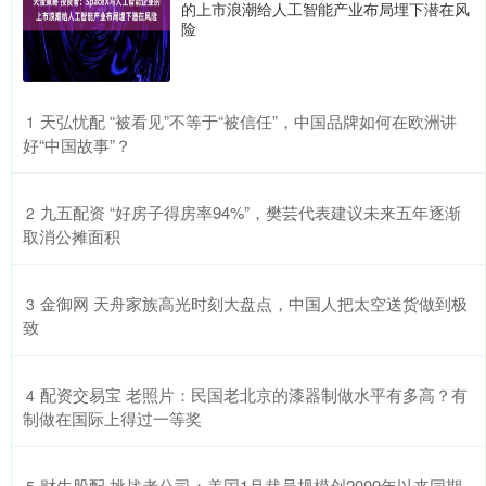
的上市浪潮给人工智能产业布局埋下潜在风
险
​天弘忧配 “被看见”不等于“被信任”，中国品牌如何在欧洲讲
1
好“中国故事”？
​九五配资 “好房子得房率94%”，樊芸代表建议未来五年逐渐
2
取消公摊面积
​金御网 天舟家族高光时刻大盘点，中国人把太空送货做到极
3
致
​配资交易宝 老照片：民国老北京的漆器制做水平有多高？有
4
制做在国际上得过一等奖
​财牛股配 挑战者公司：美国1月裁员规模创2009年以来同期
5