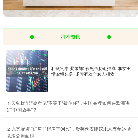
推荐资讯
科银宏泰 梁家辉: 被黑帮胁迫拍戏, 和女主
情爱镜头多, 多亏有这个女人相救
​天弘忧配 “被看见”不等于“被信任”，中国品牌如何在欧洲讲
1
好“中国故事”？
​九五配资 “好房子得房率94%”，樊芸代表建议未来五年逐渐
2
取消公摊面积