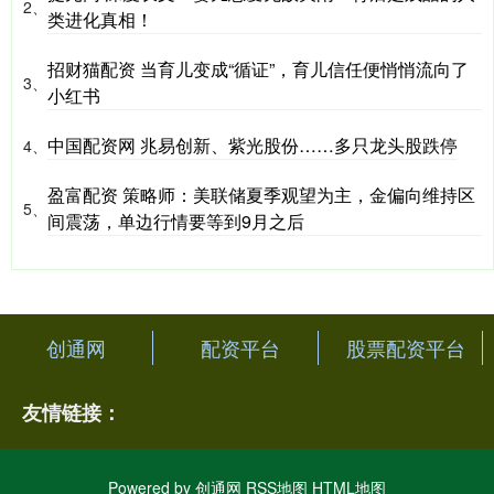
2、
类进化真相！
招财猫配资 当育儿变成“循证”，育儿信任便悄悄流向了
3、
小红书
中国配资网 兆易创新、紫光股份……多只龙头股跌停
4、
盈富配资 策略师：美联储夏季观望为主，金偏向维持区
5、
间震荡，单边行情要等到9月之后
创通网
配资平台
股票配资平台
友情链接：
Powered by
创通网
RSS地图
HTML地图