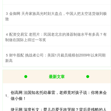
​金御网 天舟家族高光时刻大盘点，中国人把太空送货做到极
3
致
​配资交易宝 老照片：民国老北京的漆器制做水平有多高？有
4
制做在国际上得过一等奖
​财牛股配 挑战者公司：美国1月裁员规模创2009年以来同期
5
新高
最新文章
创高网 法国知名托幼暴雷，老师竟对孩子说：你将来会
1、
做小偷！
捷元网 深度长文：婴儿总爱无故哭闹？背后是残酷的人