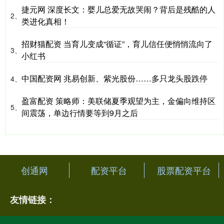
捷元网 深度长文：婴儿总爱无故哭闹？背后是残酷的人
2、
类进化真相！
招财猫配资 当育儿变成“循证”，育儿信任便悄悄流向了
3、
小红书
中国配资网 兆易创新、紫光股份……多只龙头股跌停
4、
盈富配资 策略师：美联储夏季观望为主，金偏向维持区
5、
间震荡，单边行情要等到9月之后
创通网
配资平台
股票配资平台
友情链接：