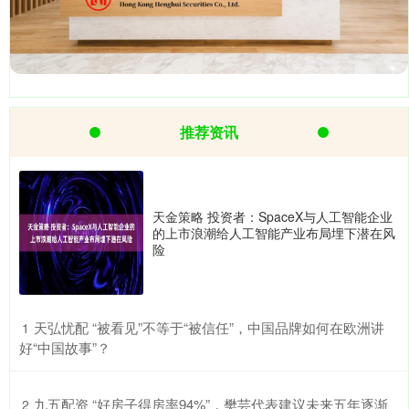
推荐资讯
天金策略 投资者：SpaceX与人工智能企业
的上市浪潮给人工智能产业布局埋下潜在风
险
​天弘忧配 “被看见”不等于“被信任”，中国品牌如何在欧洲讲
1
好“中国故事”？
​九五配资 “好房子得房率94%”，樊芸代表建议未来五年逐渐
2